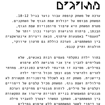
מתויגים
ערכה של משחק קופסה עבור נוער בגיל 18-12.
המשחק מבוסס על יכולות שפת הגוף של השחקנים.
מטרת המשחק היא שיפור מיומנויות שפת הגוף,
הבנתן, פיתוח הרגישות וביטוי נכון יותר של
"העצמי" באמצעות שיתוף, הנאה ויצירת אינטראקציה
בין המשתתפים. הערכה כוללת גם סרטון שיווקי,
חולצות ותיק קנבס.
בתור ילדה נתקלתי פעמים רבות באנשים, שלא
מצליחים להבין איך אני מרגישה ללא שימוש
במילים. מסיבה זו תויגתי לעיתים כסנובית. פחדתי
להרים ולהישיר מבט ובסך הכול הייתי ילדה
ביישנית. משחק זה בא לשכלל מיומנויות תקשורת לא
מילולית ושפת גוף. המשחק מכיל קלפים של דימויים
וקלפים של מילים, לוחות מגנטיים מחיקים וערכת
מגנטים המאפשרת בניית דמויות שייצרו את התקשורת
בין המשתתפים. השחקן המשדר יצטרך להעביר מילה
או דימוי לשאר המשתתפים ללא שימוש במילים