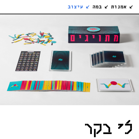
↙
אמנות
↙
במה
↙
עיצוב
לי בקר